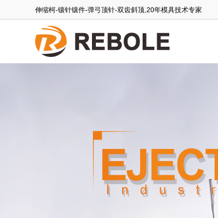
伸缩柯-镶针镶件-弹弓顶针-双齿斜顶,20年模具技术专家