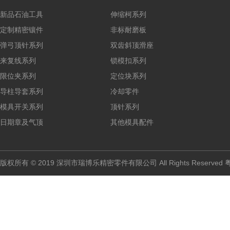
新品石油工具
伸缩柯系列
定制精密镶件
非标耐磨板
弹弓顶针系列
双齿斜顶滑座
来复线系列
锁模扣系列
限位夹系列
定位块系列
导柱导套系列
冷却零件
模具开关系列
顶针系列
日期章及气顶
其他模具配件
版权所有 © 2019 深圳市瑞博乐精密零件有限公司 All Rights Reserved
粤