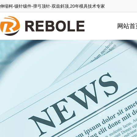
伸缩柯-镶针镶件-弹弓顶针-双齿斜顶,20年模具技术专家
网站首